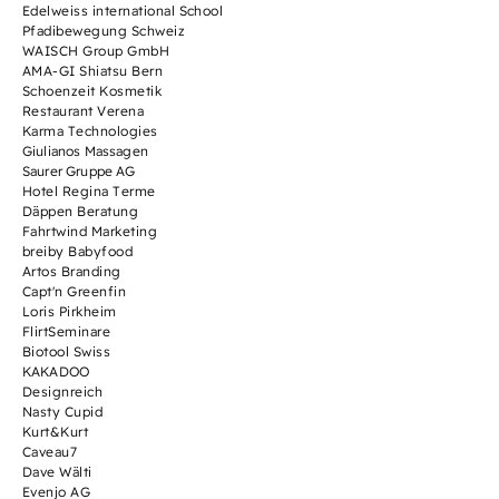
Edelweiss international School
Pfadibewegung Schweiz
WAISCH Group GmbH
AMA-GI Shiatsu Bern
Schoenzeit Kosmetik
Restaurant Verena
Karma Technologies
Giulianos Massagen
Saurer Gruppe AG
Hotel Regina Terme
Däppen Beratung
Fahrtwind Marketing
breiby Babyfood
Artos Branding
Capt'n Greenfin
Loris Pirkheim
FlirtSeminare
Biotool Swiss
KAKADOO
Designreich
Nasty Cupid
Kurt&Kurt
Caveau7
Dave Wälti
Evenjo AG