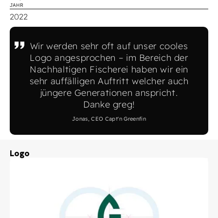
JAHR
2022
Wir werden sehr oft auf unser cooles
Logo angesprochen – im Bereich der
Nachhaltigen Fischerei haben wir ein
sehr auffälligen Auftritt welcher auch
jüngere Generationen anspricht.
Danke greg!
Jonas, CEO Capt'n Greenfin
Logo