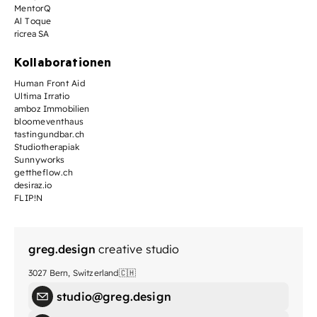
MentorQ
Al Toque
ricrea SA
Kollaborationen
Human Front Aid
Ultima Irratio
amboz Immobilien
bloomeventhaus
tastingundbar.ch
Studiotherapiak
Sunnyworks
gettheflow.ch
desiraz.io
FLIP!N
greg.design
creative studio
3027 Bern, Switzerland🇨🇭
studio@greg.design