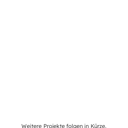
Schoenzeit
Kosmetiksalon in Burgdorf
Weitere Projekte folgen in Kürze.