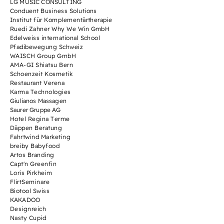
LG MUSIC CONSULTING
Conduent Business Solutions
Institut für Komplementärtherapie
Ruedi Zahner Why We Win GmbH
Edelweiss international School
Pfadibewegung Schweiz
WAISCH Group GmbH
AMA-GI Shiatsu Bern
Schoenzeit Kosmetik
Restaurant Verena
Karma Technologies
Giulianos Massagen
Saurer Gruppe AG
Hotel Regina Terme
Däppen Beratung
Fahrtwind Marketing
breiby Babyfood
Artos Branding
Capt'n Greenfin
Loris Pirkheim
FlirtSeminare
Biotool Swiss
KAKADOO
Designreich
Nasty Cupid