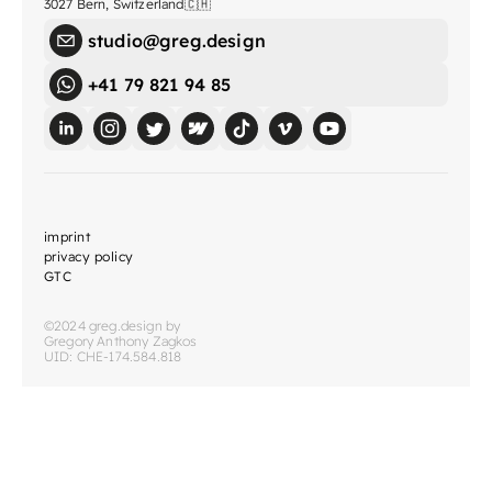
3027 Bern, Switzerland🇨🇭
studio@greg.design
+41 79 821 94 85
imprint
privacy policy
GTC
©2024 greg.design by
Gregory Anthony Zagkos
UID: CHE-174.584.818