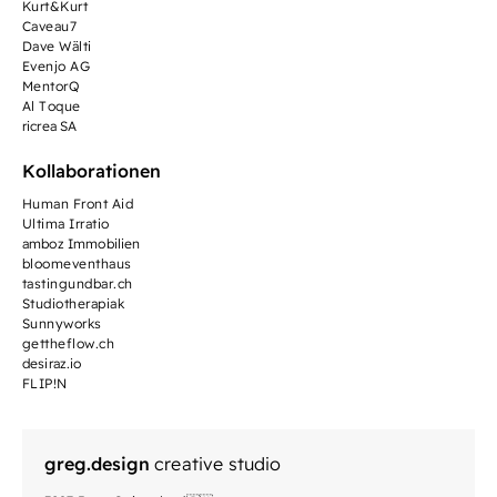
Kurt&Kurt
Caveau7
Dave Wälti
Evenjo AG
MentorQ
Al Toque
ricrea SA
Kollaborationen
Human Front Aid
Ultima Irratio
amboz Immobilien
bloomeventhaus
tastingundbar.ch
Studiotherapiak
Sunnyworks
gettheflow.ch
desiraz.io
FLIP!N
greg.design
creative studio